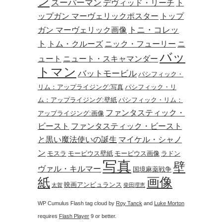
ン
スーパーマン
デヴィッド・リーチ
ト
ップガン マーヴェリックポスター
トップ
トニ・コレッ
ガン マーヴェリック画像
ト
トム・クルーズ
ニック・フューリー
ニ
バッ
ュート
ニュート・スキャマンダー
トマン
バットモービル
パシフィック・
リム：アップライジング:写真
パシフィック・リ
ム：アップライジング:壁紙
パシフィック・リム：
ファンタスティック・
アップライジング:画像
ビースト
ファンタスティック・ビースト
と黒い魔法使いの誕生
マイケル・シャノ
ン
モスラ
モービウス壁紙
モービウス画像
ラドン
写真
壁
ヴァル・キルマー
国境麻薬戦争
画像
紙
映画アンビュランス
太賀
柴田理恵
WP Cumulus Flash tag cloud by
Roy Tanck
and
Luke Morton
requires
Flash Player
9 or better.