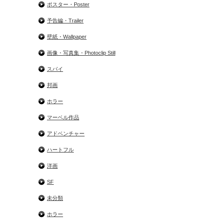
ポスター・Poster
予告編・Trailer
壁紙・Wallpaper
画像・写真集・Photoclip Still
スパイ
邦画
ホラー
マーベル作品
アドベンチャー
ハートフル
洋画
SF
未分類
ホラー