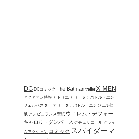
DC
X-MEN
The Batman
DCコミック
trailer
アクアマン特報
アトリエ
アリータ：バトル・エン
ジェルポスター
アリータ：バトル・エンジェル壁
ウィレム・デフォー
紙
アンビュランス壁紙
キャロル・ダンバース
クチュリエ―ル
クライ
スパイダーマ
コミック
ムアクション