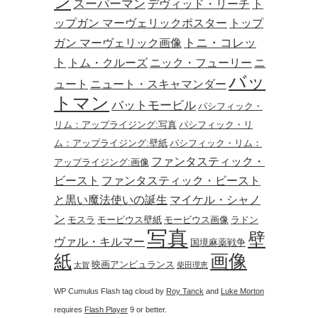
ン
スーパーマン
デヴィッド・リーチ
ト
ップガン マーヴェリックポスター
トップ
トニ・コレッ
ガン マーヴェリック画像
ト
トム・クルーズ
ニック・フューリー
ニ
バッ
ュート
ニュート・スキャマンダー
トマン
バットモービル
パシフィック・
リム：アップライジング:写真
パシフィック・リ
ム：アップライジング:壁紙
パシフィック・リム：
ファンタスティック・
アップライジング:画像
ビースト
ファンタスティック・ビースト
と黒い魔法使いの誕生
マイケル・シャノ
ン
モスラ
モービウス壁紙
モービウス画像
ラドン
写真
壁
ヴァル・キルマー
国境麻薬戦争
画像
紙
映画アンビュランス
太賀
柴田理恵
WP Cumulus Flash tag cloud by
Roy Tanck
and
Luke Morton
requires
Flash Player
9 or better.