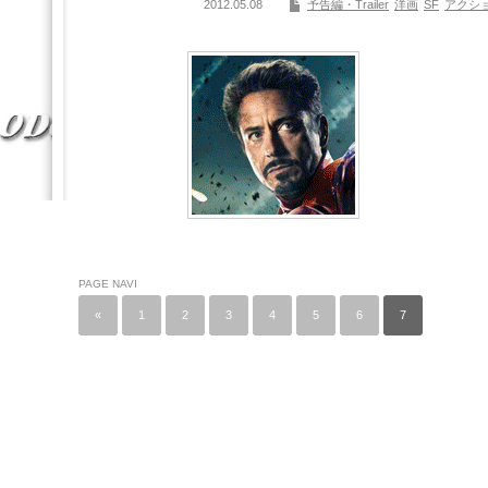
2012.05.08
予告編・Trailer
洋画
SF
アクシ
PAGE NAVI
«
1
2
3
4
5
6
7