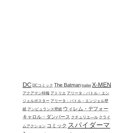
DC
X-MEN
The Batman
DCコミック
trailer
アクアマン特報
アトリエ
アリータ：バトル・エン
ジェルポスター
アリータ：バトル・エンジェル壁
ウィレム・デフォー
紙
アンビュランス壁紙
キャロル・ダンバース
クチュリエ―ル
クライ
スパイダーマ
コミック
ムアクション