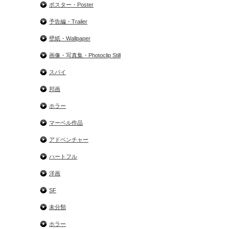
ポスター・Poster
予告編・Trailer
壁紙・Wallpaper
画像・写真集・Photoclip Still
スパイ
邦画
ホラー
マーベル作品
アドベンチャー
ハートフル
洋画
SF
未分類
ホラー