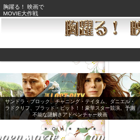
サンドラ・ブロック、チャニング・テイタム、ダニエル・
ラドクリフ、ブラッド・ピット！！豪華スター競演。予測
不能な謎解きアドベンチャー映画