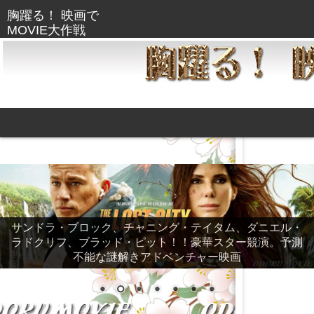
サンドラ・ブロック、チャニング・テイタム、ダニエル・
ラドクリフ、ブラッド・ピット！！豪華スター競演。予測
不能な謎解きアドベンチャー映画