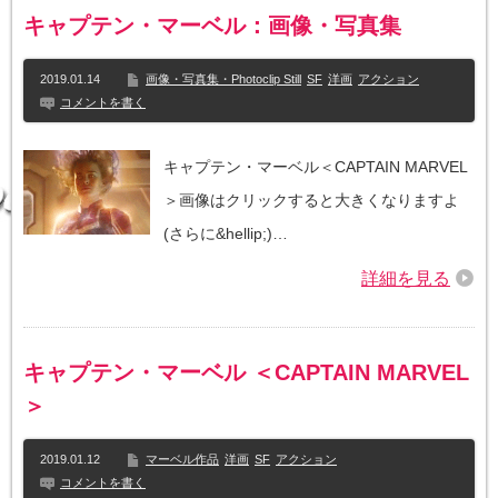
キャプテン・マーベル：画像・写真集
2019.01.14
画像・写真集・Photoclip Still
SF
洋画
アクション
コメントを書く
キャプテン・マーベル＜CAPTAIN MARVEL
＞画像はクリックすると大きくなりますよ
(さらに&hellip;)…
詳細を見る
キャプテン・マーベル ＜CAPTAIN MARVEL
＞
2019.01.12
マーベル作品
洋画
SF
アクション
コメントを書く