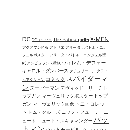
DC
X-MEN
The Batman
DCコミック
trailer
アクアマン特報
アトリエ
アリータ：バトル・エン
ジェルポスター
アリータ：バトル・エンジェル壁
ウィレム・デフォー
紙
アンビュランス壁紙
キャロル・ダンバース
クチュリエ―ル
クライ
スパイダーマ
コミック
ムアクション
ン
スーパーマン
デヴィッド・リーチ
ト
ップガン マーヴェリックポスター
トップ
トニ・コレッ
ガン マーヴェリック画像
ト
トム・クルーズ
ニック・フューリー
ニ
バッ
ュート
ニュート・スキャマンダー
トマン
バットモービル
パシフィック・