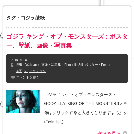
タグ：ゴジラ壁紙
ゴジラ キング・オブ・モンスターズ：ポスタ
ー、壁紙、画像・写真集
2019.01.20
壁紙・Wallpaper
画像・写真集・Photoclip Still
ポスター・Poster
洋画
SF
アクション
コメントを書く
ゴジラ キング・オブ・モンスターズ＜
GODZILLA: KING OF THE MONSTERS＞画
像はクリックすると大きくなりますよ (さら
に&hellip;)…
詳細を見る