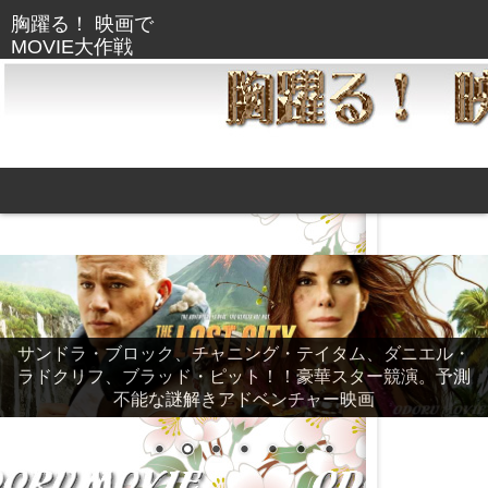
サンドラ・ブロック、チャニング・テイタム、ダニエル・
ラドクリフ、ブラッド・ピット！！豪華スター競演。予測
不能な謎解きアドベンチャー映画