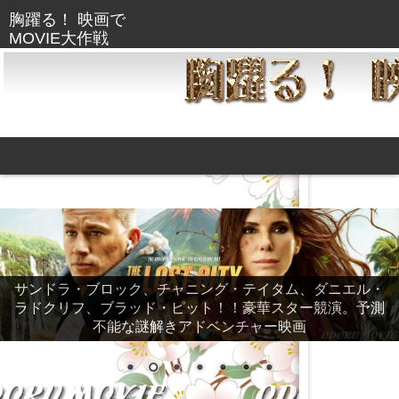
サンドラ・ブロック、チャニング・テイタム、ダニエル・
ラドクリフ、ブラッド・ピット！！豪華スター競演。予測
不能な謎解きアドベンチャー映画