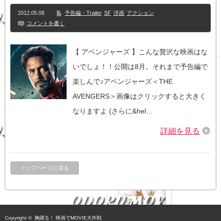
2012.05.08
予告編・Trailer
SF
洋画
アクション
コメントを書く
【 アベンジャーズ 】こんな贅沢な映画はな
いでしょ！！公開は8月。それまで予告編で
楽しんで♪アベンジャーズ＜THE
AVENGERS＞画像はクリックすると大きく
なりますよ (さらに&hel…
詳細を見る
トップページに戻る
Copyright ©
胸躍る！ 映画でMOVIE大作戦