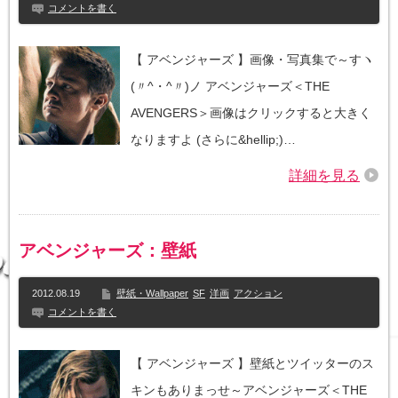
コメントを書く
【 アベンジャーズ 】画像・写真集で～すヽ
(〃^・^〃)ノ アベンジャーズ＜THE
AVENGERS＞画像はクリックすると大きく
なりますよ (さらに&hellip;)…
詳細を見る
アベンジャーズ：壁紙
2012.08.19
壁紙・Wallpaper
SF
洋画
アクション
コメントを書く
【 アベンジャーズ 】壁紙とツイッターのス
キンもありまっせ～アベンジャーズ＜THE