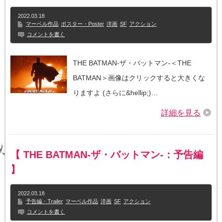
2022.03.18
マーベル作品
ポスター・Poster
洋画
SF
アクション
コメントを書く
THE BATMAN-ザ・バットマン-＜THE
BATMAN＞画像はクリックすると大きくな
りますよ (さらに&hellip;)…
詳細を見る
【 THE BATMAN-ザ・バットマン-：予告編
】
2022.03.18
予告編・Trailer
マーベル作品
洋画
SF
アクション
コメントを書く