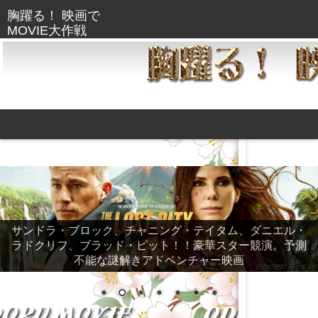
サンドラ・ブロック、チャニング・テイタム、ダニエル・
ラドクリフ、ブラッド・ピット！！豪華スター競演。予測
不能な謎解きアドベンチャー映画