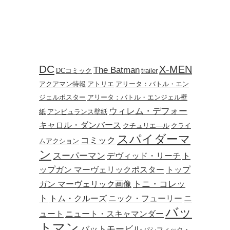
DC
X-MEN
The Batman
DCコミック
trailer
アクアマン特報
アトリエ
アリータ：バトル・エン
ジェルポスター
アリータ：バトル・エンジェル壁
ウィレム・デフォー
紙
アンビュランス壁紙
キャロル・ダンバース
クチュリエ―ル
クライ
スパイダーマ
コミック
ムアクション
ン
スーパーマン
デヴィッド・リーチ
ト
ップガン マーヴェリックポスター
トップ
トニ・コレッ
ガン マーヴェリック画像
ト
トム・クルーズ
ニック・フューリー
ニ
バッ
ュート
ニュート・スキャマンダー
トマン
バットモービル
パシフィック・