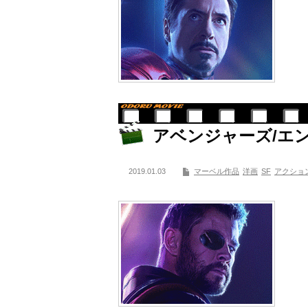
アベンジャーズ/エ
2019.01.03
マーベル作品
洋画
SF
アクショ