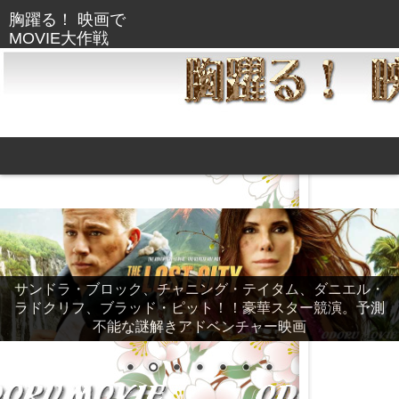
サンドラ・ブロック、チャニング・テイタム、ダニエル・
ラドクリフ、ブラッド・ピット！！豪華スター競演。予測
不能な謎解きアドベンチャー映画