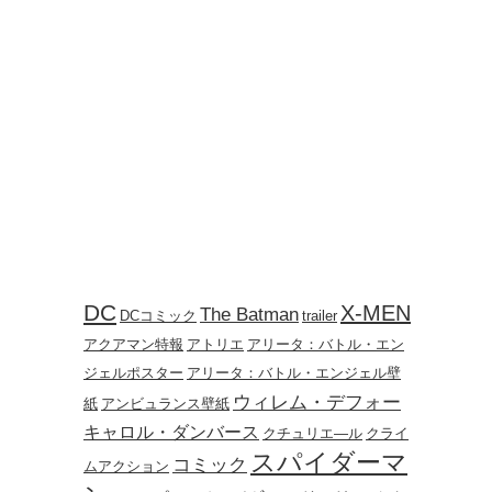
DC
X-MEN
The Batman
DCコミック
trailer
アクアマン特報
アトリエ
アリータ：バトル・エン
ジェルポスター
アリータ：バトル・エンジェル壁
ウィレム・デフォー
紙
アンビュランス壁紙
キャロル・ダンバース
クチュリエ―ル
クライ
スパイダーマ
コミック
ムアクション