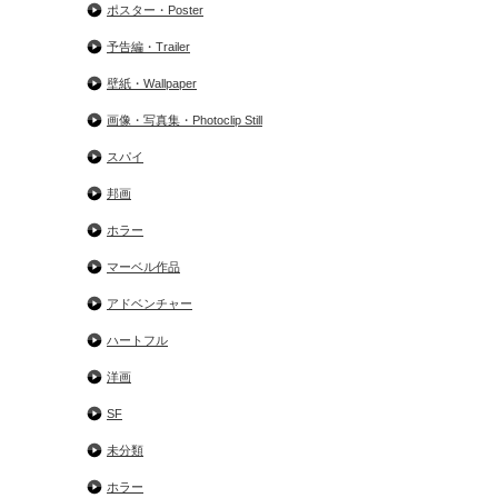
ポスター・Poster
予告編・Trailer
壁紙・Wallpaper
画像・写真集・Photoclip Still
スパイ
邦画
ホラー
マーベル作品
アドベンチャー
ハートフル
洋画
SF
未分類
ホラー