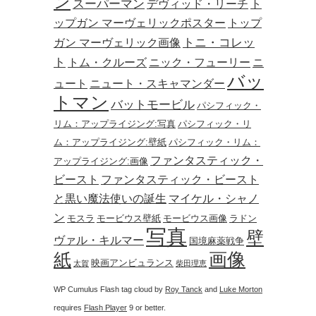
ン
スーパーマン
デヴィッド・リーチ
ト
ップガン マーヴェリックポスター
トップ
トニ・コレッ
ガン マーヴェリック画像
ト
トム・クルーズ
ニック・フューリー
ニ
バッ
ュート
ニュート・スキャマンダー
トマン
バットモービル
パシフィック・
リム：アップライジング:写真
パシフィック・リ
ム：アップライジング:壁紙
パシフィック・リム：
ファンタスティック・
アップライジング:画像
ビースト
ファンタスティック・ビースト
と黒い魔法使いの誕生
マイケル・シャノ
ン
モスラ
モービウス壁紙
モービウス画像
ラドン
写真
壁
ヴァル・キルマー
国境麻薬戦争
画像
紙
映画アンビュランス
太賀
柴田理恵
WP Cumulus Flash tag cloud by
Roy Tanck
and
Luke Morton
requires
Flash Player
9 or better.