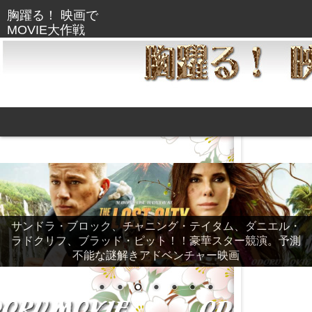
サンドラ・ブロック、チャニング・テイタム、ダニエル・
ラドクリフ、ブラッド・ピット！！豪華スター競演。予測
不能な謎解きアドベンチャー映画