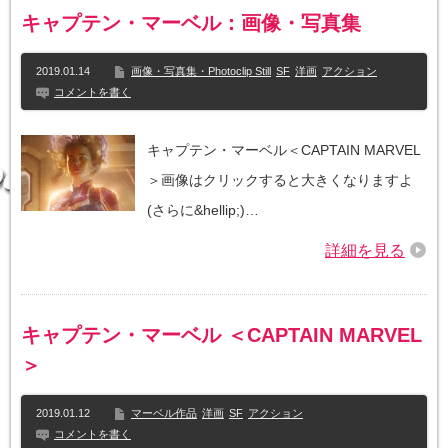
キャプテン・マーベル：画像・写真集
2019.01.14
画像・写真集・Photoclip Still
SF
洋画
アクション
コメントを書く
キャプテン・マーベル＜CAPTAIN MARVEL
＞画像はクリックすると大きくなりますよ
(さらに&hellip;)…
詳細を見る
キャプテン・マーベル ＜CAPTAIN MARVEL
＞
2019.01.12
マーベル作品
洋画
SF
アクション
コメントを書く