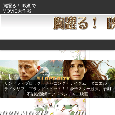
サンドラ・ブロック、チャニング・テイタム、ダニエル・
ラドクリフ、ブラッド・ピット！！豪華スター競演。予測
不能な謎解きアドベンチャー映画