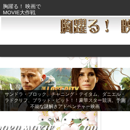
サンドラ・ブロック、チャニング・テイタム、ダニエル・
ラドクリフ、ブラッド・ピット！！豪華スター競演。予測
不能な謎解きアドベンチャー映画