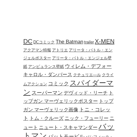
DC
X-MEN
The Batman
DCコミック
trailer
アクアマン特報
アトリエ
アリータ：バトル・エン
ジェルポスター
アリータ：バトル・エンジェル壁
ウィレム・デフォー
紙
アンビュランス壁紙
キャロル・ダンバース
クチュリエ―ル
クライ
スパイダーマ
コミック
ムアクション
ン
スーパーマン
デヴィッド・リーチ
ト
ップガン マーヴェリックポスター
トップ
トニ・コレッ
ガン マーヴェリック画像
ト
トム・クルーズ
ニック・フューリー
ニ
バッ
ュート
ニュート・スキャマンダー
トマン
バットモービル
パシフィック・