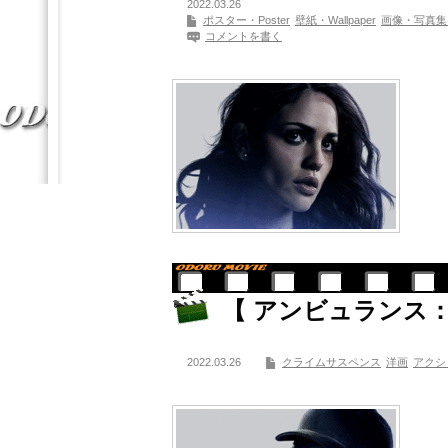
2022.03.26
ポスター・Poster
壁紙・Wallpaper
画像・写真集・Pho
コメントを書く
【 アンビュランス：
2022.03.26
クライムサスペンス
洋画
アクシ