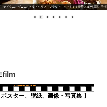
グ・テイタム、ダニエル・ラドクリフ、ブラッド・ピット！！豪華スター競演。予測
film
：ポスター、壁紙、画像・写真集 】