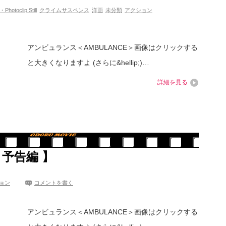
toclip Still
クライムサスペンス
洋画
未分類
アクション
アンビュランス＜AMBULANCE＞画像はクリックする
と大きくなりますよ (さらに&hellip;)…
詳細を見る
予告編 】
ョン
コメントを書く
アンビュランス＜AMBULANCE＞画像はクリックする