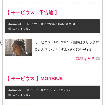
【 モービウス：予告編 】
2022.03.23
マーベル作品
予告編・Trailer
洋画
SF
コメントを書く
モービウス＜MORBIUS＞画像はクリックす
ると大きくなりますよ (さらに&hellip;)…
詳細を見る
【 モービウス 】MORBIUS
2022.03.23
マーベル作品
洋画
SF
アクション
コメントを書く