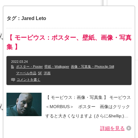
タグ：Jared Leto
【 モービウス：ポスター、壁紙、画像・写真
集 】
2022.03.24
ポスター・Poster
壁紙・Wallpaper
画像・写真集・Photoclip Still
マーベル作品
SF
洋画
コメントを書く
【 モービウス：画像・写真集 】 モービウス
＜MORBIUS＞ ポスター 画像はクリック
すると大きくなりますよ (さらに&hellip;)…
詳細を見る