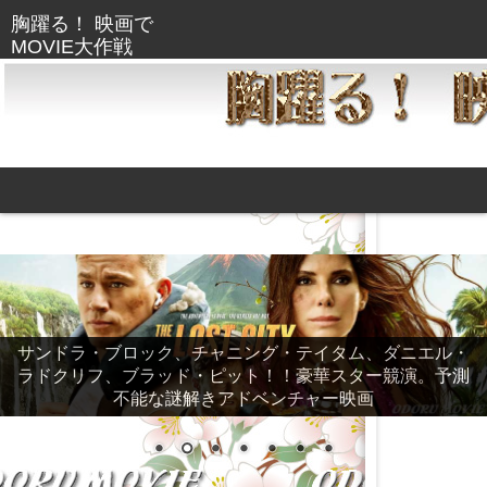
サンドラ・ブロック、チャニング・テイタム、ダニエル・
ラドクリフ、ブラッド・ピット！！豪華スター競演。予測
不能な謎解きアドベンチャー映画