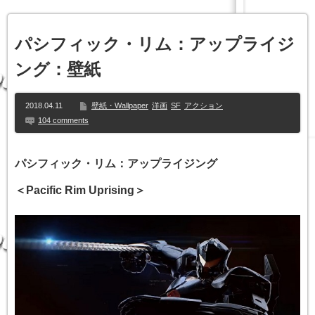
パシフィック・リム：アップライジ
ング：壁紙
2018.04.11
壁紙・Wallpaper
洋画
SF
アクション
104 comments
パシフィック・リム：アップライジング
＜Pacific Rim Uprising＞