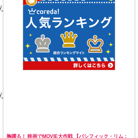
胸躍る！ 映画でMOVIE大作戦 【パシフィック・リム：