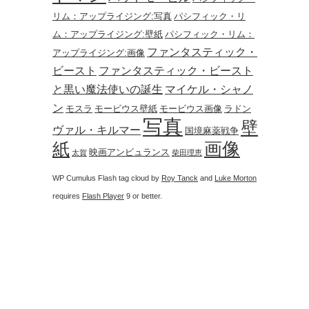
リム：アップライジング:写真
パシフィック・リ
ム：アップライジング:壁紙
パシフィック・リム：
ファンタスティック・
アップライジング:画像
ビースト
ファンタスティック・ビースト
と黒い魔法使いの誕生
マイケル・シャノ
ン
モスラ
モービウス壁紙
モービウス画像
ラドン
写真
壁
ヴァル・キルマー
国境麻薬戦争
画像
紙
映画アンビュランス
太賀
柴田理恵
WP Cumulus Flash tag cloud by
Roy Tanck
and
Luke Morton
requires
Flash Player
9 or better.