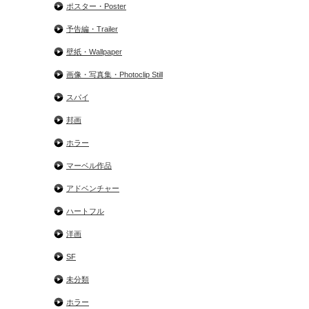
ポスター・Poster
予告編・Trailer
壁紙・Wallpaper
画像・写真集・Photoclip Still
スパイ
邦画
ホラー
マーベル作品
アドベンチャー
ハートフル
洋画
SF
未分類
ホラー