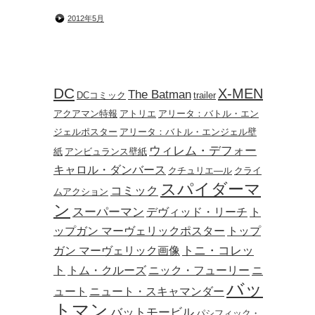
2012年5月
DC
X-MEN
The Batman
DCコミック
trailer
アクアマン特報
アトリエ
アリータ：バトル・エン
ジェルポスター
アリータ：バトル・エンジェル壁
ウィレム・デフォー
紙
アンビュランス壁紙
キャロル・ダンバース
クチュリエ―ル
クライ
スパイダーマ
コミック
ムアクション
ン
スーパーマン
デヴィッド・リーチ
ト
ップガン マーヴェリックポスター
トップ
トニ・コレッ
ガン マーヴェリック画像
ト
トム・クルーズ
ニック・フューリー
ニ
バッ
ュート
ニュート・スキャマンダー
トマン
バットモービル
パシフィック・