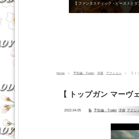
サンドラ・ブロック、チャニン
Home
予告編・Trailer
,
洋画
,
アクション
【 ト
【 トップガン マーヴ
2022.04.05
予告編・Trailer
洋画
アクシ