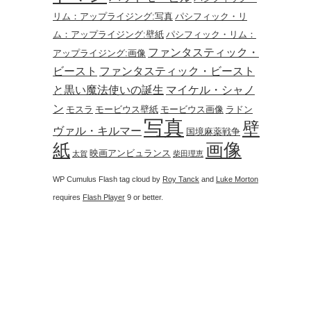
リム：アップライジング:写真
パシフィック・リ
ム：アップライジング:壁紙
パシフィック・リム：
ファンタスティック・
アップライジング:画像
ビースト
ファンタスティック・ビースト
と黒い魔法使いの誕生
マイケル・シャノ
ン
モスラ
モービウス壁紙
モービウス画像
ラドン
写真
壁
ヴァル・キルマー
国境麻薬戦争
画像
紙
映画アンビュランス
太賀
柴田理恵
WP Cumulus Flash tag cloud by
Roy Tanck
and
Luke Morton
requires
Flash Player
9 or better.