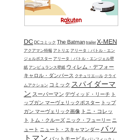
DC
X-MEN
The Batman
DCコミック
trailer
アクアマン特報
アトリエ
アリータ：バトル・エン
ジェルポスター
アリータ：バトル・エンジェル壁
ウィレム・デフォー
紙
アンビュランス壁紙
キャロル・ダンバース
クチュリエ―ル
クライ
スパイダーマ
コミック
ムアクション
ン
スーパーマン
デヴィッド・リーチ
ト
ップガン マーヴェリックポスター
トップ
トニ・コレッ
ガン マーヴェリック画像
ト
トム・クルーズ
ニック・フューリー
ニ
バッ
ュート
ニュート・スキャマンダー
トマン
バットモービル
パシフィック・