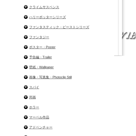
クライムサスペンス
ハリーポッターシリーズ
ファンタスティック・ビーストシリーズ
ファンタジー
ポスター・Poster
予告編・Trailer
壁紙・Wallpaper
画像・写真集・Photoclip Still
スパイ
邦画
ホラー
マーベル作品
アドベンチャー