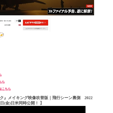
ら
ちら
はこちら
ック』メイキング映像吹替版｜飛行シーン裏側 2022
7日(金)日米同時公開！ 】