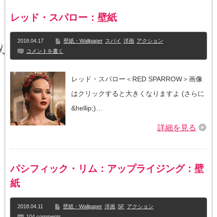
レッド・スパロー：壁紙
2018.04.17
壁紙・Wallpaper
スパイ
洋画
アクション
コメントを書く
レッド・スパロー＜RED SPARROW＞画像
はクリックすると大きくなりますよ (さらに
&hellip;)…
詳細を見る
パシフィック・リム：アップライジング：壁
紙
2018.04.11
壁紙・Wallpaper
洋画
SF
アクション
104 comments