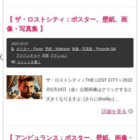
【 ザ・ロストシティ：ポスター、壁紙、画
像・写真集 】
2022.03.27
ポスター・Poster
壁紙・Wallpaper
画像・写真集・Photoclip Still
アドベンチャー
洋画
アクション
コメントを書く
ザ・ロストシティ＜THE LOST CITY＞2022
月6月24日（金）公開画像はクリックすると
大きくなりますよ; (さらに&hellip;)…
詳細を見る
【 アンビュランス：ポスター、壁紙、画像・