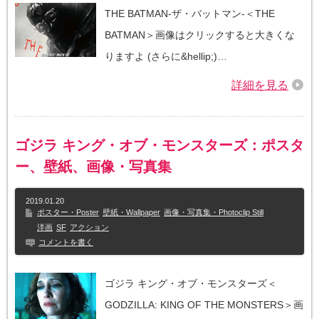
THE BATMAN-ザ・バットマン-＜THE
BATMAN＞画像はクリックすると大きくな
りますよ (さらに&hellip;)…
詳細を見る
ゴジラ キング・オブ・モンスターズ：ポスタ
ー、壁紙、画像・写真集
2019.01.20
ポスター・Poster
壁紙・Wallpaper
画像・写真集・Photoclip Still
洋画
SF
アクション
コメントを書く
ゴジラ キング・オブ・モンスターズ＜
GODZILLA: KING OF THE MONSTERS＞画