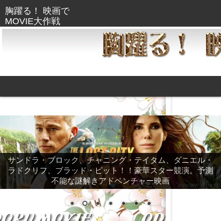
サンドラ・ブロック、チャニング・テイタム、ダニエル・
ラドクリフ、ブラッド・ピット！！豪華スター競演。予測
不能な謎解きアドベンチャー映画