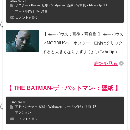
2022.03.24
ポスター・Poster
壁紙・Wallpaper
画像・写真集・Photoclip Still
マーベル作品
SF
洋画
コメントを書く
【 モービウス：画像・写真集 】 モービウス
＜MORBIUS＞ ポスター 画像はクリック
すると大きくなりますよ (さらに&hellip;)…
詳細を見る
【 THE BATMAN-ザ・バットマン-：壁紙 】
2022.03.18
アドベンチャー
壁紙・Wallpaper
マーベル作品
洋画
SF
アクション
コメントを書く