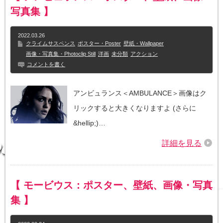
写真集 】
2022.03.26
クライムサスペンス
ポスター・Poster
壁紙・Wallpaper
画像・写真集・Photoclip Still
洋画
未分類
アクション
コメントを書く
アンビュランス＜AMBULANCE＞画像はク
リックすると大きくなりますよ (さらに
&hellip;)…
詳細を見る
【 モービウス：ポスター、壁紙、画像・写真
集 】