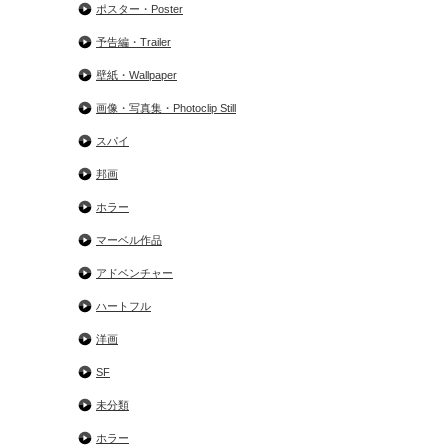
ポスター・Poster
予告編・Trailer
壁紙・Wallpaper
画像・写真集・Photoclip Still
スパイ
邦画
ホラー
マーベル作品
アドベンチャー
ハートフル
洋画
SF
未分類
ホラー