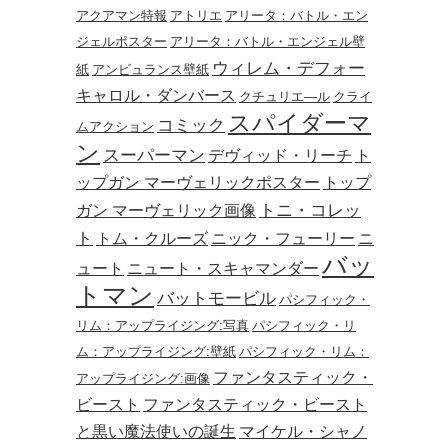
アクアマン特報
アトリエ
アリータ：バトル・エン
ジェルポスター
アリータ：バトル・エンジェル壁
ウィレム・デフォー
紙
アンビュランス壁紙
キャロル・ダンバース
クチュリエ―ル
クライ
スパイダーマ
コミック
ムアクション
ン
スーパーマン
デヴィッド・リーチ
ト
ップガン マーヴェリックポスター
トップ
トニ・コレッ
ガン マーヴェリック画像
ト
トム・クルーズ
ニック・フューリー
ニ
バッ
ュート
ニュート・スキャマンダー
トマン
バットモービル
パシフィック・
リム：アップライジング:写真
パシフィック・リ
ム：アップライジング:壁紙
パシフィック・リム：
ファンタスティック・
アップライジング:画像
ビースト
ファンタスティック・ビースト
と黒い魔法使いの誕生
マイケル・シャノ