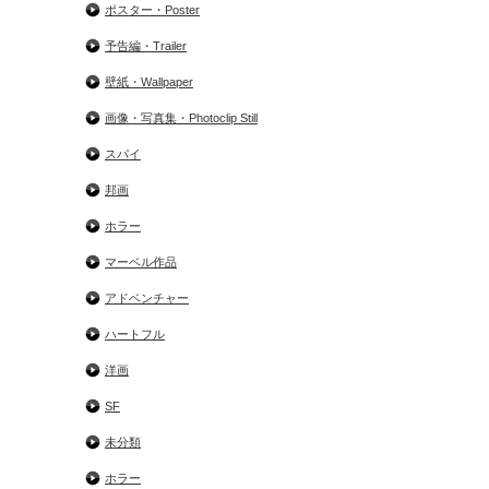
ポスター・Poster
予告編・Trailer
壁紙・Wallpaper
画像・写真集・Photoclip Still
スパイ
邦画
ホラー
マーベル作品
アドベンチャー
ハートフル
洋画
SF
未分類
ホラー