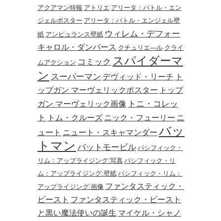
アクアマン特報
アトリエ
アリータ：バトル・エン
ジェルポスター
アリータ：バトル・エンジェル壁
ウィレム・デフォー
紙
アンビュランス壁紙
キャロル・ダンバース
クチュリエ―ル
クライ
スパイダーマ
コミック
ムアクション
ン
スーパーマン
デヴィッド・リーチ
ト
ップガン マーヴェリックポスター
トップ
トニ・コレッ
ガン マーヴェリック画像
ト
トム・クルーズ
ニック・フューリー
ニ
バッ
ュート
ニュート・スキャマンダー
トマン
バットモービル
パシフィック・
リム：アップライジング:写真
パシフィック・リ
ム：アップライジング:壁紙
パシフィック・リム：
ファンタスティック・
アップライジング:画像
ビースト
ファンタスティック・ビースト
と黒い魔法使いの誕生
マイケル・シャノ