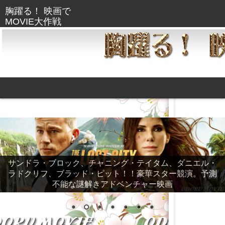
サンドラ・ブロック、チャニング・テイタム、ダニエル・
ラドクリフ、ブラッド・ピット！！豪華スター競演。予測
不能な謎解きアドベンチャー映画