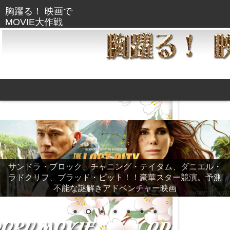
サンドラ・ブロック、チャニング・テイタム、ダニエル・
ラドクリフ、ブラッド・ピット！！豪華スター競演。予測
不能な謎解きアドベンチャー映画