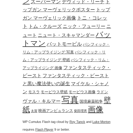
ン
スーパーマン
デヴィッド・リーチ
ト
ップガン マーヴェリックポスター
トップ
トニ・コレッ
ガン マーヴェリック画像
ト
トム・クルーズ
ニック・フューリー
ニ
バッ
ュート
ニュート・スキャマンダー
トマン
バットモービル
パシフィック・
リム：アップライジング:写真
パシフィック・リ
ム：アップライジング:壁紙
パシフィック・リム：
ファンタスティック・
アップライジング:画像
ビースト
ファンタスティック・ビースト
と黒い魔法使いの誕生
マイケル・シャノ
ン
モスラ
モービウス壁紙
モービウス画像
ラドン
写真
壁
ヴァル・キルマー
国境麻薬戦争
画像
紙
映画アンビュランス
太賀
柴田理恵
WP Cumulus Flash tag cloud by
Roy Tanck
and
Luke Morton
requires
Flash Player
9 or better.