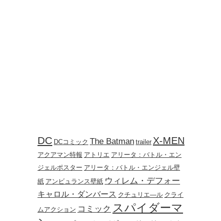
DC
X-MEN
The Batman
DCコミック
trailer
アクアマン特報
アトリエ
アリータ：バトル・エン
ジェルポスター
アリータ：バトル・エンジェル壁
ウィレム・デフォー
紙
アンビュランス壁紙
キャロル・ダンバース
クチュリエ―ル
クライ
スパイダーマ
コミック
ムアクション