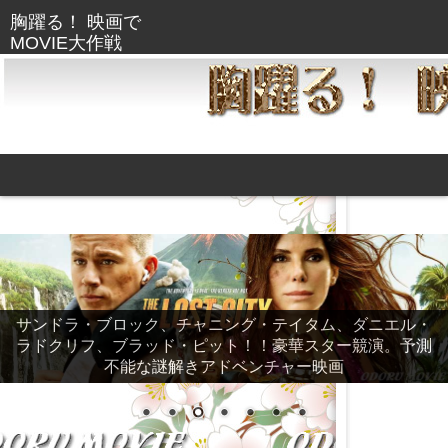
サンドラ・ブロック、チャニング・テイタム、ダニエル・
ラドクリフ、ブラッド・ピット！！豪華スター競演。予測
不能な謎解きアドベンチャー映画