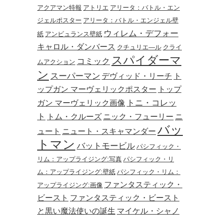
アクアマン特報
アトリエ
アリータ：バトル・エン
ジェルポスター
アリータ：バトル・エンジェル壁
ウィレム・デフォー
紙
アンビュランス壁紙
キャロル・ダンバース
クチュリエ―ル
クライ
スパイダーマ
コミック
ムアクション
ン
スーパーマン
デヴィッド・リーチ
ト
ップガン マーヴェリックポスター
トップ
トニ・コレッ
ガン マーヴェリック画像
ト
トム・クルーズ
ニック・フューリー
ニ
バッ
ュート
ニュート・スキャマンダー
トマン
バットモービル
パシフィック・
リム：アップライジング:写真
パシフィック・リ
ム：アップライジング:壁紙
パシフィック・リム：
ファンタスティック・
アップライジング:画像
ビースト
ファンタスティック・ビースト
と黒い魔法使いの誕生
マイケル・シャノ