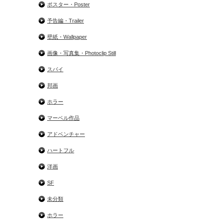
ポスター・Poster
予告編・Trailer
壁紙・Wallpaper
画像・写真集・Photoclip Still
スパイ
邦画
ホラー
マーベル作品
アドベンチャー
ハートフル
洋画
SF
未分類
ホラー