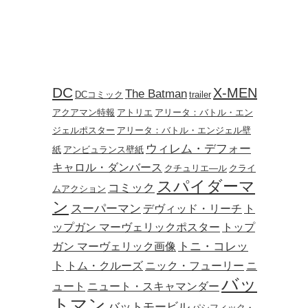
DC
X-MEN
The Batman
DCコミック
trailer
アクアマン特報
アトリエ
アリータ：バトル・エン
ジェルポスター
アリータ：バトル・エンジェル壁
ウィレム・デフォー
紙
アンビュランス壁紙
キャロル・ダンバース
クチュリエ―ル
クライ
スパイダーマ
コミック
ムアクション
ン
スーパーマン
デヴィッド・リーチ
ト
ップガン マーヴェリックポスター
トップ
トニ・コレッ
ガン マーヴェリック画像
ト
トム・クルーズ
ニック・フューリー
ニ
バッ
ュート
ニュート・スキャマンダー
トマン
バットモービル
パシフィック・