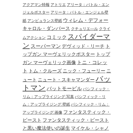
アクアマン特報
アトリエ
アリータ：バトル・エン
ジェルポスター
アリータ：バトル・エンジェル壁
ウィレム・デフォー
紙
アンビュランス壁紙
キャロル・ダンバース
クチュリエ―ル
クライ
スパイダーマ
コミック
ムアクション
ン
スーパーマン
デヴィッド・リーチ
ト
ップガン マーヴェリックポスター
トップ
トニ・コレッ
ガン マーヴェリック画像
ト
トム・クルーズ
ニック・フューリー
ニ
バッ
ュート
ニュート・スキャマンダー
トマン
バットモービル
パシフィック・
リム：アップライジング:写真
パシフィック・リ
ム：アップライジング:壁紙
パシフィック・リム：
ファンタスティック・
アップライジング:画像
ビースト
ファンタスティック・ビースト
と黒い魔法使いの誕生
マイケル・シャノ