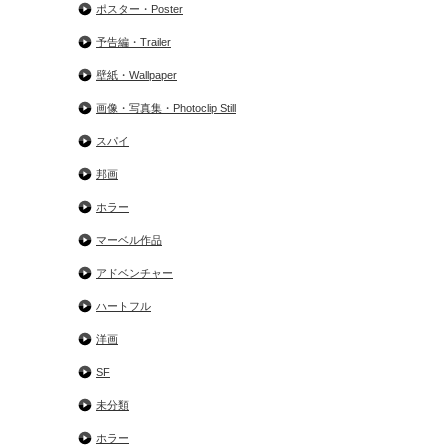
ポスター・Poster
予告編・Trailer
壁紙・Wallpaper
画像・写真集・Photoclip Still
スパイ
邦画
ホラー
マーベル作品
アドベンチャー
ハートフル
洋画
SF
未分類
ホラー