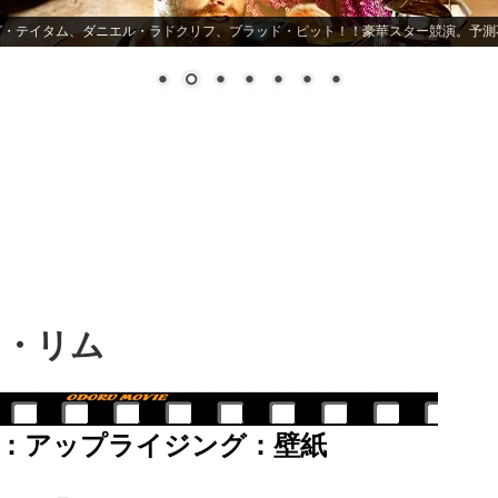
グ・テイタム、ダニエル・ラドクリフ、ブラッド・ピット！！豪華スター競演。予測
ク・リム
：アップライジング：壁紙