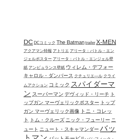
DC
X-MEN
The Batman
DCコミック
trailer
アクアマン特報
アトリエ
アリータ：バトル・エン
ジェルポスター
アリータ：バトル・エンジェル壁
ウィレム・デフォー
紙
アンビュランス壁紙
キャロル・ダンバース
クチュリエ―ル
クライ
スパイダーマ
コミック
ムアクション
ン
スーパーマン
デヴィッド・リーチ
ト
ップガン マーヴェリックポスター
トップ
トニ・コレッ
ガン マーヴェリック画像
ト
トム・クルーズ
ニック・フューリー
ニ
バッ
ュート
ニュート・スキャマンダー
トマン
バットモービル
パシフィック・