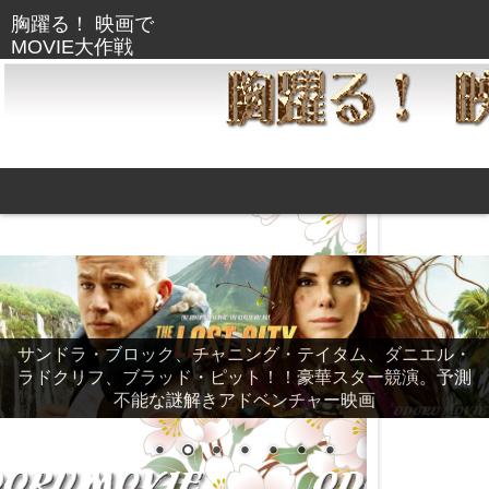
サンドラ・ブロック、チャニング・テイタム、ダニエル・
ラドクリフ、ブラッド・ピット！！豪華スター競演。予測
不能な謎解きアドベンチャー映画