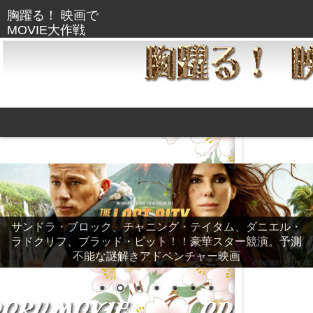
サンドラ・ブロック、チャニング・テイタム、ダニエル・
ラドクリフ、ブラッド・ピット！！豪華スター競演。予測
不能な謎解きアドベンチャー映画