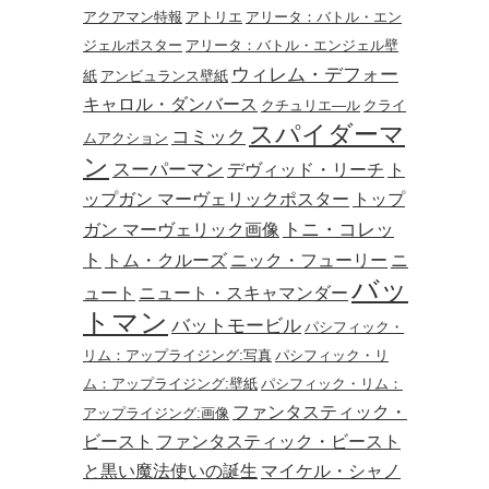
アクアマン特報
アトリエ
アリータ：バトル・エン
ジェルポスター
アリータ：バトル・エンジェル壁
ウィレム・デフォー
紙
アンビュランス壁紙
キャロル・ダンバース
クチュリエ―ル
クライ
スパイダーマ
コミック
ムアクション
ン
スーパーマン
デヴィッド・リーチ
ト
ップガン マーヴェリックポスター
トップ
トニ・コレッ
ガン マーヴェリック画像
ト
トム・クルーズ
ニック・フューリー
ニ
バッ
ュート
ニュート・スキャマンダー
トマン
バットモービル
パシフィック・
リム：アップライジング:写真
パシフィック・リ
ム：アップライジング:壁紙
パシフィック・リム：
ファンタスティック・
アップライジング:画像
ビースト
ファンタスティック・ビースト
と黒い魔法使いの誕生
マイケル・シャノ