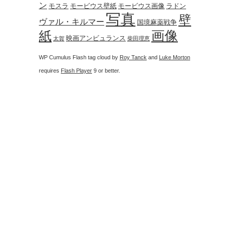
ン
モスラ
モービウス壁紙
モービウス画像
ラドン
写真
壁
ヴァル・キルマー
国境麻薬戦争
画像
紙
映画アンビュランス
太賀
柴田理恵
WP Cumulus Flash tag cloud by
Roy Tanck
and
Luke Morton
requires
Flash Player
9 or better.