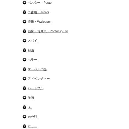
ポスター・Poster
予告編・Trailer
壁紙・Wallpaper
画像・写真集・Photoclip Still
スパイ
邦画
ホラー
マーベル作品
アドベンチャー
ハートフル
洋画
SF
未分類
ホラー