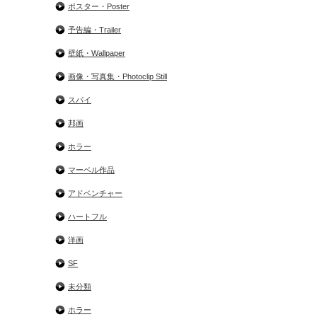
ポスター・Poster
予告編・Trailer
壁紙・Wallpaper
画像・写真集・Photoclip Still
スパイ
邦画
ホラー
マーベル作品
アドベンチャー
ハートフル
洋画
SF
未分類
ホラー