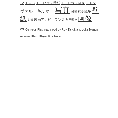
ン
モスラ
モービウス壁紙
モービウス画像
ラドン
写真
壁
ヴァル・キルマー
国境麻薬戦争
画像
紙
映画アンビュランス
太賀
柴田理恵
WP Cumulus Flash tag cloud by
Roy Tanck
and
Luke Morton
requires
Flash Player
9 or better.