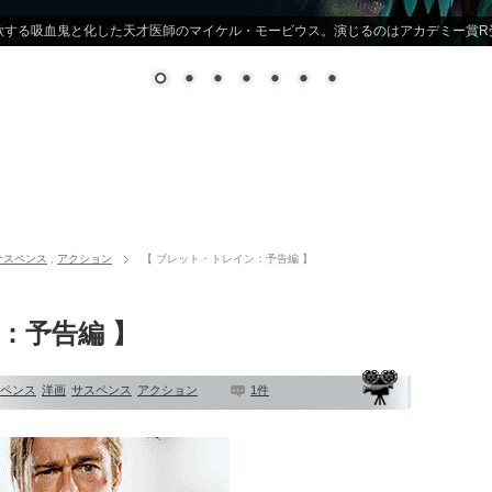
ダンブルドアの秘密 】グリンデルバルドの勢力が急速に拡大する中、アルバス・ダン
その仲間たちに希望を託す！！
サスペンス
,
アクション
【 ブレット・トレイン：予告編 】
：予告編 】
ペンス
洋画
サスペンス
アクション
1件