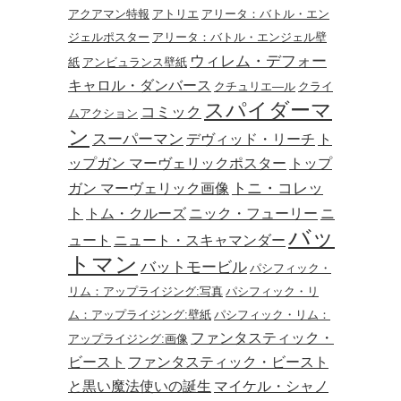
アクアマン特報
アトリエ
アリータ：バトル・エン
ジェルポスター
アリータ：バトル・エンジェル壁
ウィレム・デフォー
紙
アンビュランス壁紙
キャロル・ダンバース
クチュリエ―ル
クライ
スパイダーマ
コミック
ムアクション
ン
スーパーマン
デヴィッド・リーチ
ト
ップガン マーヴェリックポスター
トップ
トニ・コレッ
ガン マーヴェリック画像
ト
トム・クルーズ
ニック・フューリー
ニ
バッ
ュート
ニュート・スキャマンダー
トマン
バットモービル
パシフィック・
リム：アップライジング:写真
パシフィック・リ
ム：アップライジング:壁紙
パシフィック・リム：
ファンタスティック・
アップライジング:画像
ビースト
ファンタスティック・ビースト
と黒い魔法使いの誕生
マイケル・シャノ