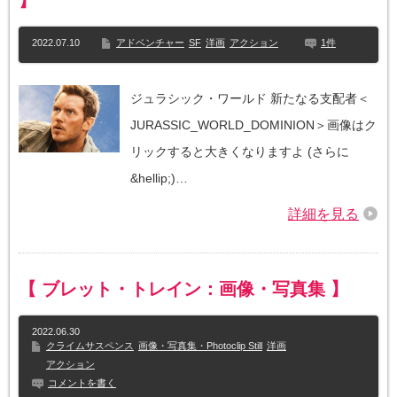
】
2022.07.10
アドベンチャー
SF
洋画
アクション
1件
ジュラシック・ワールド 新たなる支配者＜
JURASSIC_WORLD_DOMINION＞画像はク
リックすると大きくなりますよ (さらに
&hellip;)…
詳細を見る
【 ブレット・トレイン：画像・写真集 】
2022.06.30
クライムサスペンス
画像・写真集・Photoclip Still
洋画
アクション
コメントを書く