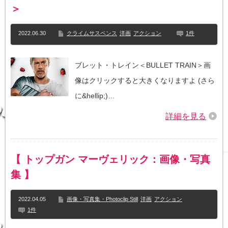
＞
2022.06.30
クライムサスペンス
洋画
アクション
1件
ブレット・トレイン＜BULLET TRAIN＞画
像はクリックすると大きくなりますよ (さら
に&hellip;)…
詳細を見る
【 トップガン マーヴェリック：画像・写真
集 】
2022.04.05
画像・写真集・Photoclip Still
洋画
アクション
1件