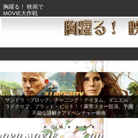
サンドラ・ブロック、チャニング・テイタム、ダニエル・
ラドクリフ、ブラッド・ピット！！豪華スター競演。予測
不能な謎解きアドベンチャー映画