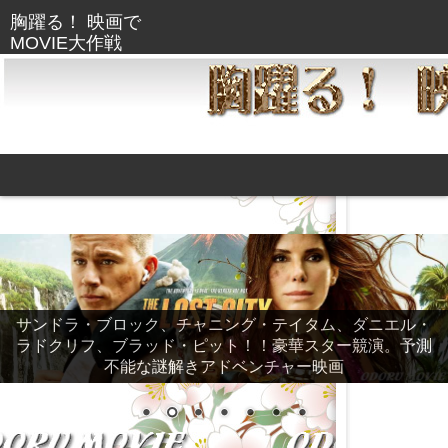
サンドラ・ブロック、チャニング・テイタム、ダニエル・
ラドクリフ、ブラッド・ピット！！豪華スター競演。予測
不能な謎解きアドベンチャー映画