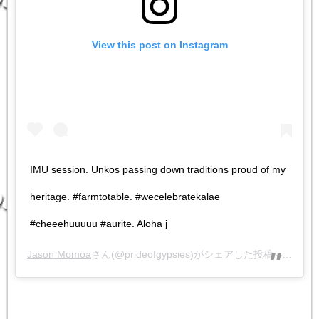
View this post on Instagram
IMU session. Unkos passing down traditions proud of my
heritage. #farmtotable. #wecelebratekalae
#cheeehuuuuu #aurite. Aloha j
Jason Momoa
さん(@prideofgypsies)がシェアした投稿 –
2018