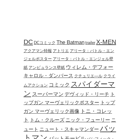
DC
X-MEN
The Batman
DCコミック
trailer
アクアマン特報
アトリエ
アリータ：バトル・エン
ジェルポスター
アリータ：バトル・エンジェル壁
ウィレム・デフォー
紙
アンビュランス壁紙
キャロル・ダンバース
クチュリエ―ル
クライ
スパイダーマ
コミック
ムアクション
ン
スーパーマン
デヴィッド・リーチ
ト
ップガン マーヴェリックポスター
トップ
トニ・コレッ
ガン マーヴェリック画像
ト
トム・クルーズ
ニック・フューリー
ニ
バッ
ュート
ニュート・スキャマンダー
トマン
バットモービル
パシフィック・