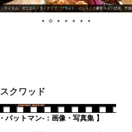
グ・テイタム、ダニエル・ラドクリフ、ブラッド・ピット！！豪華スター競演。予測
・スクワッド
N-ザ・バットマン-：画像・写真集 】