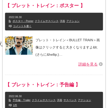
【 ブレット・トレイン：ポスター 】
2022.06.30
ポスター・Poster
クライムサスペンス
洋画
アクション
コメントを書く
ブレット・トレイン＜BULLET TRAIN＞画
像はクリックすると大きくなりますよ&lt;
(さらに&hellip;)…
詳細を見る
【 ブレット・トレイン：予告編 】
2022.06.30
予告編・Trailer
クライムサスペンス
洋画
サスペンス
アクション
1件