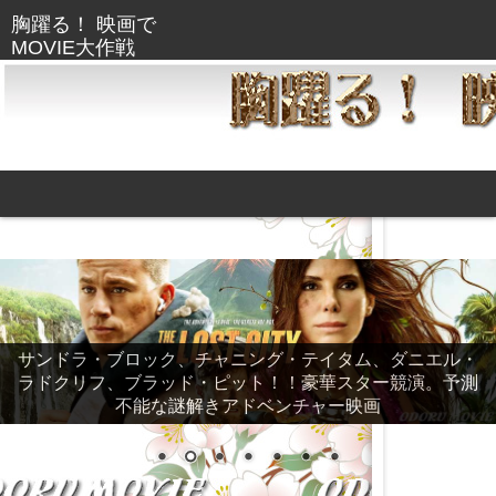
サンドラ・ブロック、チャニング・テイタム、ダニエル・
ラドクリフ、ブラッド・ピット！！豪華スター競演。予測
不能な謎解きアドベンチャー映画