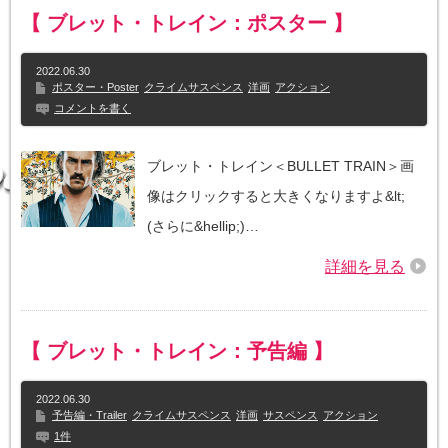
【 ブレット・トレイン：ポスター 】
2022.06.30
ポスター・Poster
クライムサスペンス
洋画
アクション
コメントを書く
ブレット・トレイン＜BULLET TRAIN＞画
像はクリックすると大きくなりますよ&lt;
(さらに&hellip;)…
詳細を見る
【 ブレット・トレイン：予告編 】
2022.06.30
予告編・Trailer
クライムサスペンス
洋画
サスペンス
アクション
1件