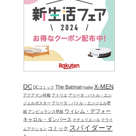
DC
X-MEN
The Batman
DCコミック
trailer
アクアマン特報
アトリエ
アリータ：バトル・エン
ジェルポスター
アリータ：バトル・エンジェル壁
ウィレム・デフォー
紙
アンビュランス壁紙
キャロル・ダンバース
クチュリエ―ル
クライ
スパイダーマ
コミック
ムアクション