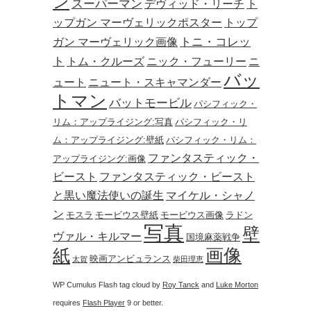
ン
スーパーマン
デヴィッド・リーチ
ト
ップガン マーヴェリックポスター
トップ
トニ・コレッ
ガン マーヴェリック画像
ト
トム・クルーズ
ニック・フューリー
ニ
バッ
ュート
ニュート・スキャマンダー
トマン
バットモービル
パシフィック・
リム：アップライジング:写真
パシフィック・リ
ム：アップライジング:壁紙
パシフィック・リム：
ファンタスティック・
アップライジング:画像
ビースト
ファンタスティック・ビースト
と黒い魔法使いの誕生
マイケル・シャノ
ン
モスラ
モービウス壁紙
モービウス画像
ラドン
写真
壁
ヴァル・キルマー
国境麻薬戦争
画像
紙
映画アンビュランス
太賀
柴田理恵
WP Cumulus Flash tag cloud by
Roy Tanck
and
Luke Morton
requires
Flash Player
9 or better.