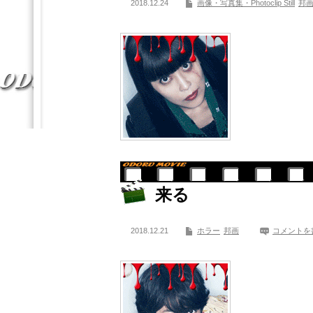
2018.12.24
画像・写真集・Photoclip Still
邦
来る
2018.12.21
ホラー
邦画
コメントを