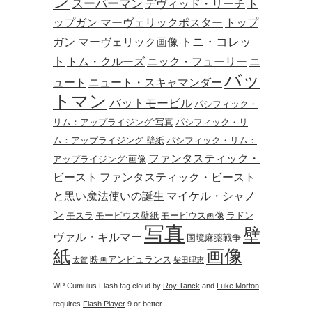
ン
スーパーマン
デヴィッド・リーチ
ト
ップガン マーヴェリックポスター
トップ
トニ・コレッ
ガン マーヴェリック画像
ト
トム・クルーズ
ニック・フューリー
ニ
バッ
ュート
ニュート・スキャマンダー
トマン
バットモービル
パシフィック・
リム：アップライジング:写真
パシフィック・リ
ム：アップライジング:壁紙
パシフィック・リム：
ファンタスティック・
アップライジング:画像
ビースト
ファンタスティック・ビースト
と黒い魔法使いの誕生
マイケル・シャノ
ン
モスラ
モービウス壁紙
モービウス画像
ラドン
写真
壁
ヴァル・キルマー
国境麻薬戦争
画像
紙
映画アンビュランス
太賀
柴田理恵
WP Cumulus Flash tag cloud by
Roy Tanck
and
Luke Morton
requires
Flash Player
9 or better.