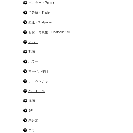
ポスター・Poster
予告編・Trailer
壁紙・Wallpaper
画像・写真集・Photoclip Still
スパイ
邦画
ホラー
マーベル作品
アドベンチャー
ハートフル
洋画
SF
未分類
ホラー