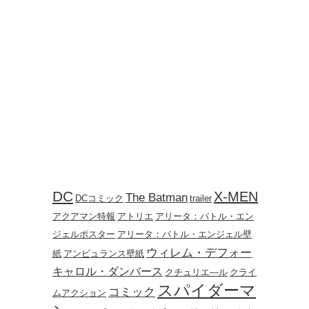
DC
X-MEN
The Batman
DCコミック
trailer
アクアマン特報
アトリエ
アリータ：バトル・エン
ジェルポスター
アリータ：バトル・エンジェル壁
ウィレム・デフォー
紙
アンビュランス壁紙
キャロル・ダンバース
クチュリエ―ル
クライ
スパイダーマ
コミック
ムアクション